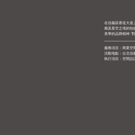
在信義區香堤大道
廊及星空之境的拍
美學的品牌精神 “
服務項目：商業空
活動地點：台北信
執行項目：空間設