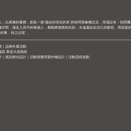
上，以典雅的量體，創造一個“凝結你現在的美”的快閃形象概念店，現場設有：拍照
攝空間，讓走入其中的每個人，都能將無限的此刻，永遠凝結在自己的眼前。用這樣
對的事、持之以恆” 。
間｜品牌外展活動
義區 香堤大道南段
計｜視訊燈光設計｜活動視覺與製作物設計｜活動流程規劃