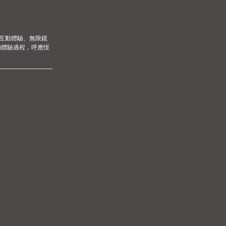
機互動體驗、無限鏡
的體驗過程，呼應恆